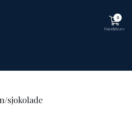
0
Handlekurv
n/sjokolade