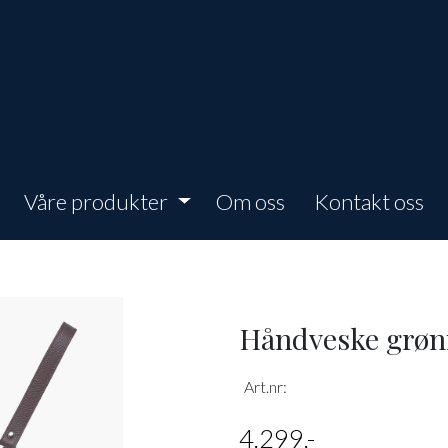
Våre produkter
Om oss
Kontakt oss
Håndveske grøn
Art.nr:
4.299,-