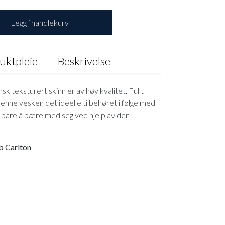
Legg i handlekurv
uktpleie
Beskrivelse
sk teksturert skinn er av høy kvalitet. Fullt
enne vesken det ideelle tilbehøret i følge med
 bare å bære med seg ved hjelp av den
ob Carlton